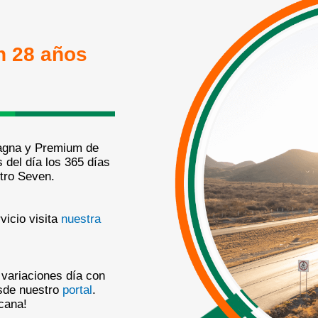
n 28 años
Magna y Premium de
 del día los 365 días
tro Seven.
vicio visita
nuestra
 variaciones día con
esde nuestro
portal
.
cana!