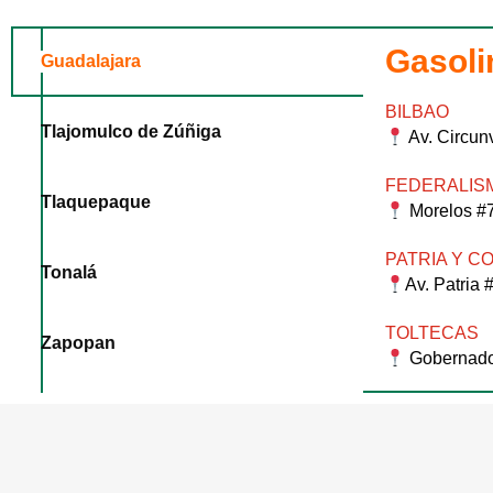
Gasoli
Guadalajara
BILBAO
Tlajomulco de Zúñiga
Av. Circun
FEDERALIS
Tlaquepaque
Morelos #7
PATRIA Y C
Tonalá
Av. Patria 
TOLTECAS
Zapopan
Gobernador