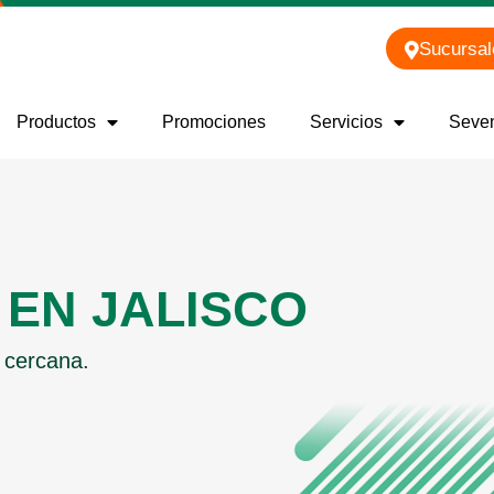
Sucursal
Productos
Promociones
Servicios
Seve
EN JALISCO
 cercana.