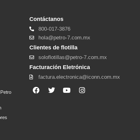
Contáctanos
800-017-3876
hola@petro-7.com.mx
Clientes de flotilla
soloflotillas@petro-7.com.mx
Facturación Eletrónica
factura.electronica@iconn.com.mx
Facebook
Twitter
Youtube
Instagram
 Petro
n
ores