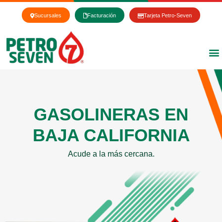
Ir
al
Sucursales
Facturación
Tarjeta Petro-Seven
contenido
GASOLINERAS EN
BAJA CALIFORNIA
Acude a la más cercana.