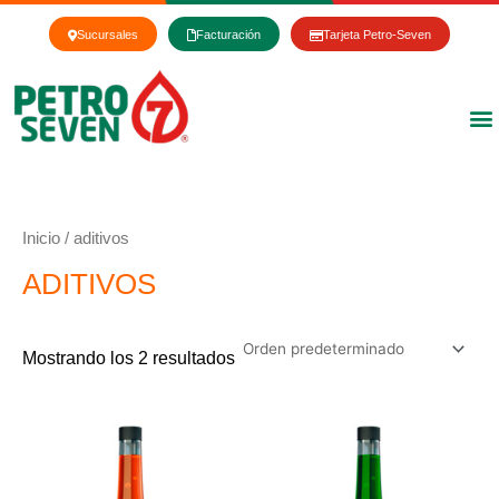
Ir
al
Sucursales
Facturación
Tarjeta Petro-Seven
contenido
Inicio
/ aditivos
ADITIVOS
Mostrando los 2 resultados