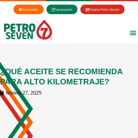
Ir
al
Sucursales
Facturación
Tarjeta Petro-Seven
contenido
¿QUÉ ACEITE SE RECOMIENDA
PARA ALTO KILOMETRAJE?
febrero 27, 2025