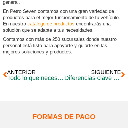
general.
En Petro Seven contamos con una gran variedad de
productos para el mejor funcionamiento de tu vehículo.
En nuestro
catálogo de productos
encontrarás una
solución que se adapte a tus necesidades.
Contamos con más de 250 sucursales donde nuestro
personal está listo para apoyarte y guiarte en las
mejores soluciones y productos.
Ant
S
ANTERIOR
SIGUIENTE
Todo lo que necesitas saber sobre el aceite 5W30 para tu vehículo
Diferencias clave entre el refrigerante y el anticongelante: lo que debes saber
FORMAS DE PAGO